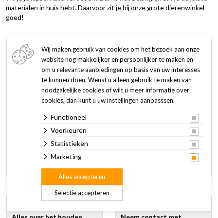
materialen in huis hebt. Daarvoor zit je bij onze grote dierenwinkel
goed!
Wij maken gebruik van cookies om het bezoek aan onze
website nog makkelijker en persoonlijker te maken en
om u relevante aanbiedingen op basis van uw interesses
te kunnen doen. Wenst u alleen gebruik te maken van
noodzakelijke cookies of wilt u meer informatie over
cookies, dan kunt u uw instellingen aanpasssen.
Functioneel
Voorkeuren
Lamp 100 W rood Philips
Lamp 250 w/wit Hard Glas
spaar
Philips
Statistieken
15,75
11,50
Marketing
Alles accepteren
Selectie accepteren
Alles over het houden
Neem contact met