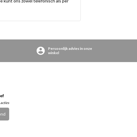
e kunt ons zowel telefonisch als per
Persoonlijk advies in onze
winkel
ef
 acties