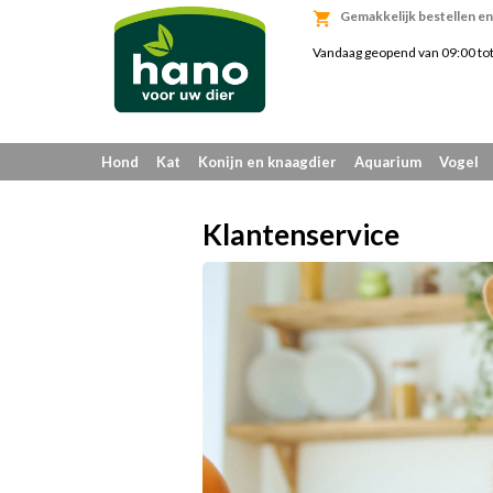
Gemakkelijk bestellen en 
Vandaag geopend van 09:00 to
Hond
Kat
Konijn en knaagdier
Aquarium
Vogel
Klantenservice