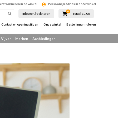
n retourneren in de winkel
Persoonlijk advies in onze winkel
0
Inloggen/registeren
Totaal €0,00
Contact en openingstijden
Onze winkel
Bestelling annuleren
Vijver
Merken
Aanbiedingen