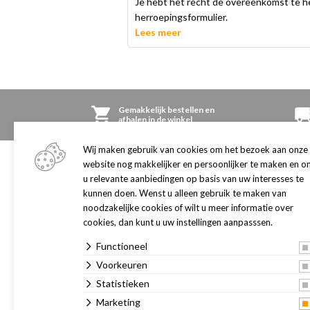
Je hebt het recht de overeenkomst te he
herroepingsformulier.
Lees meer
Gemakkelijk bestellen en
afhalen in de winkel
Wij maken gebruik van cookies om het bezoek aan onze
website nog makkelijker en persoonlijker te maken en o
Winkel
Openingstijden
u relevante aanbiedingen op basis van uw interesses te
Adres en openingstijden
maandag
09:00
-
18:
kunnen doen. Wenst u alleen gebruik te maken van
Onze winkel
dinsdag
09:00
-
18:
noodzakelijke cookies of wilt u meer informatie over
Cadeaukaart
woensdag
09:00
-
18:
cookies, dan kunt u uw instellingen aanpasssen.
Merken
donderdag
09:00
-
21:
Verzorgingsgebied
vrijdag
09:00
-
18:
Functioneel
Routebeschrijving
zaterdag
09:00
-
17:
Voorkeuren
Vacatures
Statistieken
Marketing