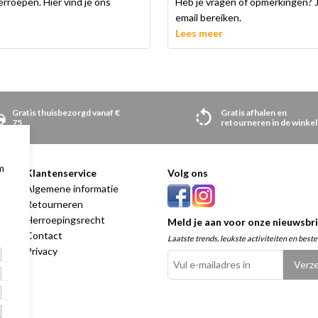
rroepen. Hier vind je ons
Heb je vragen of opmerkingen? J
email bereiken.
Lees meer
Gratis thuisbezorgd vanaf €
Gratis afhalen en
75
retourneren in de winkel
m
Klantenservice
Volg ons
00
Algemene informatie
00
Retourneren
00
Herroepingsrecht
Meld je aan voor onze nieuwsbri
00
Contact
Laatste trends, leukste activiteiten en beste
00
Privacy
00