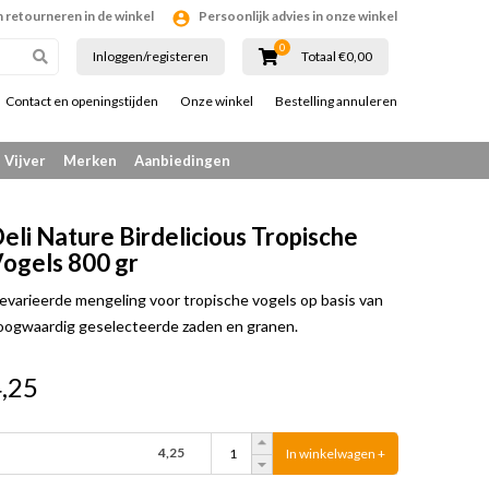
n retourneren in de winkel
Persoonlijk advies in onze winkel
0
Inloggen/registeren
Totaal €0,00
Contact en openingstijden
Onze winkel
Bestelling annuleren
Vijver
Merken
Aanbiedingen
eli Nature Birdelicious Tropische
ogels 800 gr
evarieerde mengeling voor tropische vogels op basis van
oogwaardig geselecteerde zaden en granen.
,25
4,25
In winkelwagen +