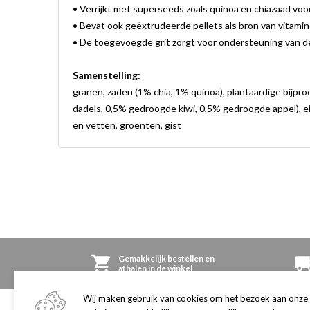
• Verrijkt met superseeds zoals quinoa en chiazaad voor 
• Bevat ook geëxtrudeerde pellets als bron van vitami
• De toegevoegde grit zorgt voor ondersteuning van de
Samenstelling:
granen, zaden (1% chia, 1% quinoa), plantaardige bijpr
dadels, 0,5% gedroogde kiwi, 0,5% gedroogde appel), ei
en vetten, groenten, gist
Gemakkelijk bestellen en
afhalen in de winkel
Wij maken gebruik van cookies om het bezoek aan onze