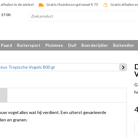
afhalen in de winkel
Gratis thuisbezorgd vanaf € 75
Gratis afhalen e
t 17:00
Paard
Ruitersport
Pluimvee
Duif
Boerderijdier
Buitendier
D
V
G
h
4
ouw vogel alles wat hij verdient. Een uiterst gevarieerde
den en granen.