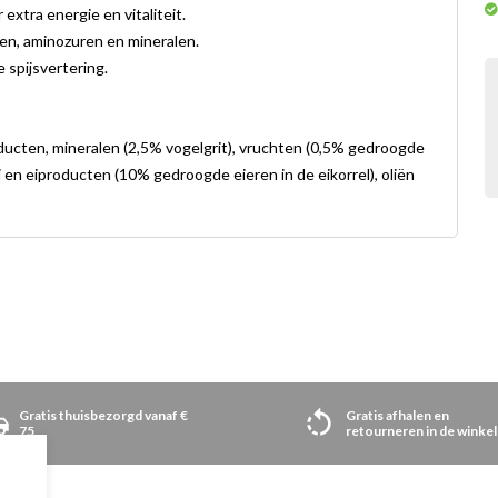
extra energie en vitaliteit.
nen, aminozuren en mineralen.
 spijsvertering.
oducten, mineralen (2,5% vogelgrit), vruchten (0,5% gedroogde
 en eiproducten (10% gedroogde eieren in de eikorrel), oliën
Gratis thuisbezorgd vanaf €
Gratis afhalen en
75
retourneren in de winkel